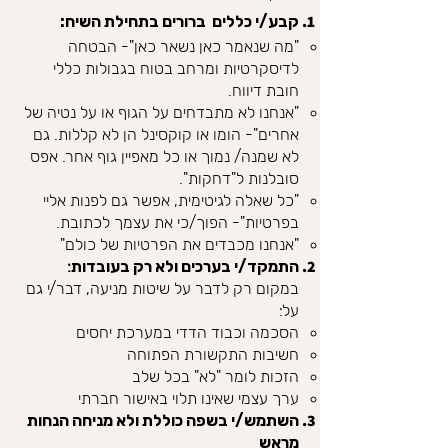
קבע/י כללים ברורים בתחילת השיח:
"מה שנאמר כאן נשאר כאן"- הבטחה
לדיסקרטיות ומרחב בטוח בגבולות כללי
חובת דיווח.
"אנחנו לא מתבדחים על הגוף או על נטיה של
אחרים"- הומו או קוקסינל הן לא קללות. גם
לא שמנה/ נמוך או כל מאפיין גוף אחר. אפס
סובלנות ל"דחקות".
"כל שאלה לגיטימית, אפשר גם לפנות אליי
בפרטיות"- הפוך/כי את עצמך לכתובת.
"אנחנו מכבדים את הפרטיות של כולם"
התמקד/י בערכים ולא רק בעובדות
​:
במקום רק לדבר על שיטות מניעה, דבר/י גם
על:
הסכמה וכבוד הדדי במערכת יחסים
חשיבות התקשורת הפתוחה
הזכות לומר "לא" בכל שלב
ערך עצמי שאינו תלוי באישור חברתי
השתמש/י בשפה כוללת ולא מניחה הנחות
מראש