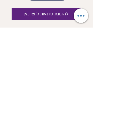
להזמנת סדנאות לחצו כאן
כיתבו לנו וואטסאפ!
למענה אנושי *6338
ippf@opendoor.org.il
שונצינו 16, תל אביב, ישראל