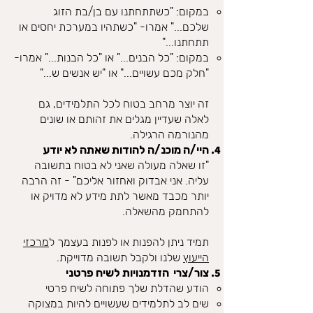
במקום: "כשתתחתנו עם בן/בת הזוג
שלכם..." אמרו- "כשתהיו במערכת יחסים או
תתחתנו..."
במקום: "כל הבנים..." או "כל הבנות..." אמרו-
"חלק מכם עשויים..." או "יש אנשים ש..."
זה יוצר מרחב בטוח לכל התלמידים, גם
לאלה שעדיין מגלים את זהותם או שונים
מהנורמה הרגילה.
היי/ה מוכנ/ה להודות שאתה לא יודע
"זו שאלה מעולה שאני לא בטוח בתשובה
עליה. אני אבדוק ואחזור אליכם" - זה הרבה
יותר מכבד מאשר לתת מידע לא מדויק או
להתחמק מהשאלה.
תמיד ניתן להפנות או לפנות בעצמך ל
מרכזי
הייעוץ
שלנו ולקבל תשובה מדוייקת.
צור/צרי הזדמנויות לשיח פרטני
הודע שהדלת שלך פתוחה לשיח פרטי
שים לב לתלמידים שעשויים להיות במצוקה