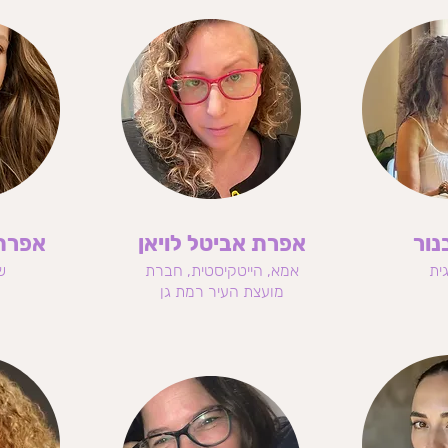
נור
אפרת אביטל לויאן
אפרת 
גית
אמא, הייטקיסטית, חברת
ש
מועצת העיר רמת גן