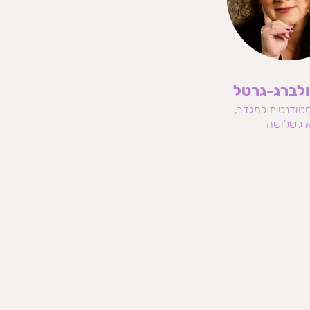
לברג-גרטל
סטודנטית למגדר,
 לשלושה