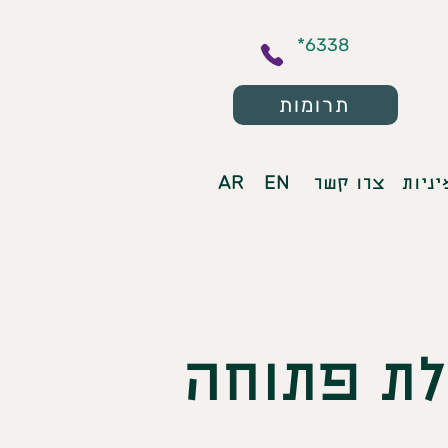
*6338
תרומות
AR
EN
יניות
צרו קשר
דלת פתוחה