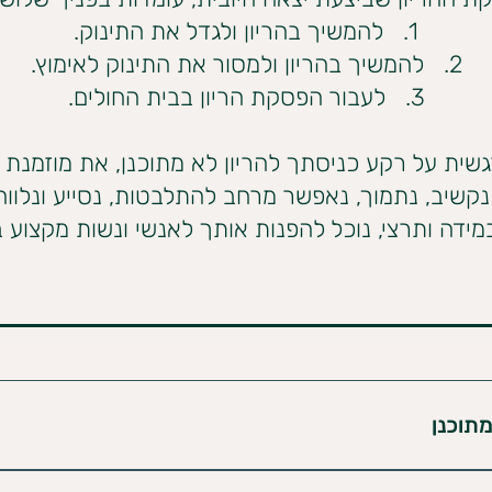
1. להמשיך בהריון ולגדל את התינוק.
2. להמשיך בהריון ולמסור את התינוק לאימוץ.
3. לעבור הפסקת הריון בבית החולים.
שית על רקע כניסתך להריון לא מתוכנן, את מוזמנת
 נקשיב, נתמוך, נאפשר מרחב להתלבטות, נסייע ונלו
במידה ותרצי, נוכל להפנות אותך לאנשי ונשות מקצוע 
תוכנן
כשל של אמצעי מניעה (קונדום שנקרע, שכחת גלולה וכו'); או