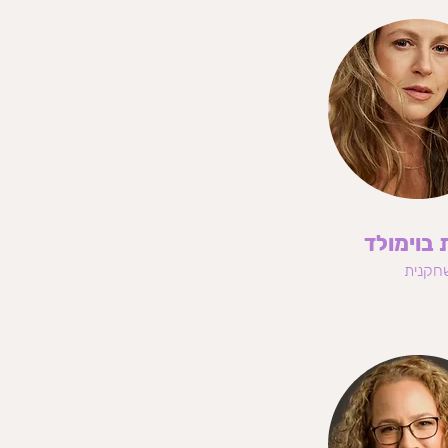
בוימולד
חקנית