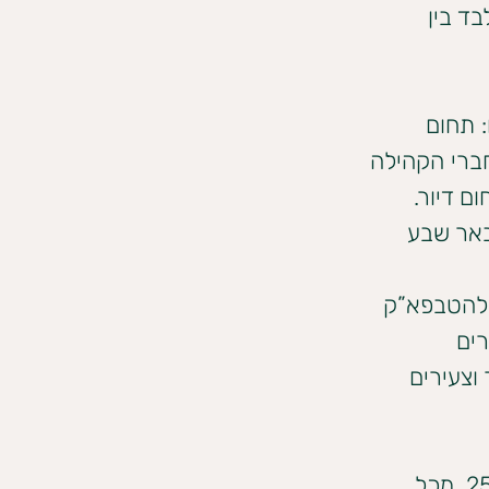
אשון בלבד בין 
 תחום 
ברי הקהילה 
ם דיור. 
באר שבע
ם להטבפא”ק 
2,00 נוער וצעירים 
וצעירים 
הלב 24/7 עמותת עלם- הפרויקט מיועד לצעירים בגילאי 13- 25, מכל 