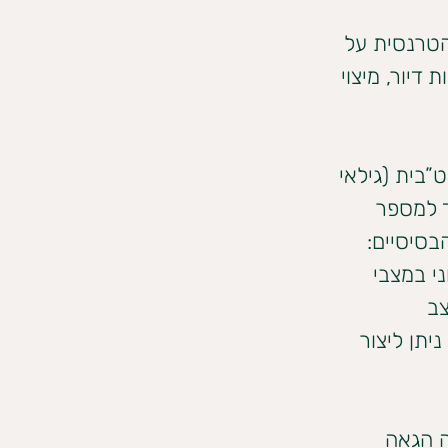
טרנסית על 
דיור, מיצוי 
”בית (גילאי 
ד למספר 
סיסיים: 
י במצבי 
ב 
יתן ליצור 
 הגאה 