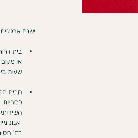
ישנם ארגונים 
בית דרור
שעות ביממה 7 ימים בשבוע ניתן ליצור קש
הבית הפת
לסביות, 
רח’ הסורג 2 (קומה א’), ירושלים. ניתן ליצור