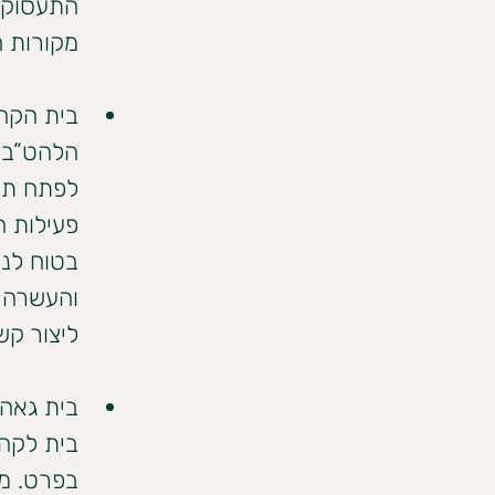
התעסוקה,
מקורות הת
בית הקהי
הלהט”ב ב
לפתח תרב
פעילות ה
בטוח לנו
ליצור קשר בטל
בית גאה-
בית לקהי
בפרט. מט