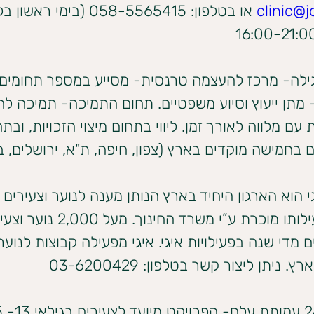
clinic@jo
 או בטלפון: 058-5565415 (בימי ר
ילה- מרכז להעצמה טרנסית- מסייע במספר תחומים:
תן ייעוץ וסיוע משפטיים. תחום התמיכה- תמיכה לח
 עם מלווה לאורך זמן. ליווי בתחום מיצוי הזכויות, ובתחו
בחמישה מוקדים בארץ (צפון, חיפה, ת"א, ירושלים, 
גי הוא הארגון היחיד בארץ הנותן מענה לנוער וצעירי
ואשר פעילותו מוכרת ע”י משרד החינוך. מעל 0
מדי שנה בפעילויות איגי. איגי מפעילה קבוצות לנוער 
. ניתן ליצור קשר בטלפון: 03-6200429