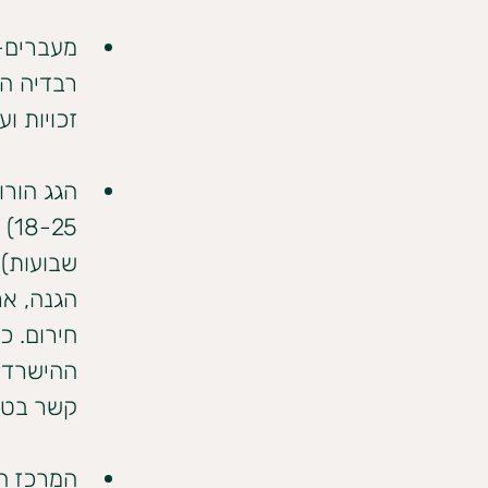
מעברים- 
רבדיה הש
זכויות ועוד.
הגג הורו
25
שבועות).
הגנה, אר
חירום. כ
ההישרדות
קשר בטלפון: 41
המרכז הג