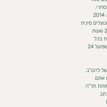
חרי. 
הפרוייקט עובד מאז שנת 2001 באמצעות עמותת על”ם. בשנת 2014 
צלים מינית 
מסחרית, והוחלט על הרחבת הפרוייקט למסגרת פעילות של 24 שעות 
ות בכל 
שאלה הנוגעת בנושא (19:00-24:00) ניתן לפנות לקו הסיוע שפועל 24 
ל להט”ב. 
 אתם 
מותת תל”ה 
09-. פניות בכתב 