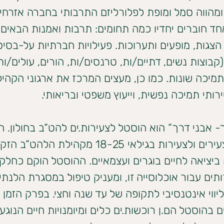
מהווה סמל ומופת לפלורליזם התרבותי בחברה אזרחית
ד חוברים יחדיו כמה תחומים: תרבות ואמנות הבאים לי
צגות, מופעים ותערוכות. פעילויות חברתיות על-בסיס
(קבוצות נשים, דתיים/ות, טרנסים/ות, הורים, עולים/ות 
תמיכה שונות. כמו כן, מעצים המרכז את ארגוני הקהיל
רותי תמיכה נפשית, וייעוץ משפטי ובריאותי.
- אבני דרך“ הוא הוסטל לצעירות.ים להט“ב בחולון. ה
מענה לצעירים ולצעירות בגילאי 18-25 מקהילת ה
 ביציאה לחיים בוגרים ועצמאיים. ההוסטל הוקם כחלק
תים עבור אוכלוסייה זו, ומעניק טיפול במסגרת הלנתי
ווי אינטנסיבי לתקופה של עד שנה וחצי. בפרק הזמן 
ם בהוסטל הם.ן רוכשות.ים כלים ומיומנויות חיים הנוגע