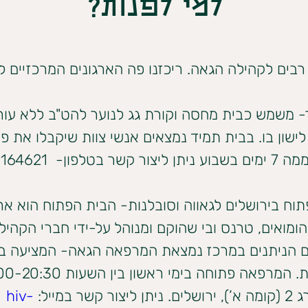
למי לפנות?
רבים לקהילה הגאה. ריכזנו פה הארגונים המרכזיים לנ
- משמש כבית מחסה וקורת גג לנוער להט"ב ללא עו
ר בטלפון-  03-5164621
וח בירושלים לגאווה וסובלנות- הבית הפתוח הוא ארג
הומואים, טרנס ובי שהוקם ומנוהל על-ידי חברי הקהילה.
 קשר במייל: 
hiv-