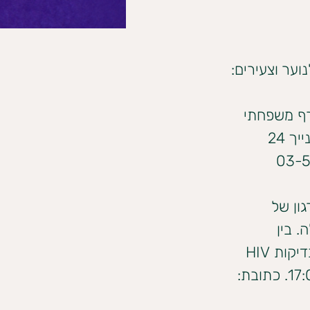
וער וצעירים:
רף משפחתי 
או מקום לישון בו. בבית תמיד נמצאים אנשי צוות שיקבלו את פנייך 24 
ון של 
 בין 
השירותים הניתנים במרכז נמצאת המרפאה הגאה- המציעה בדיקות HIV 
 אנונימיות. המרפאה פתוחה בימי ראשון בין השעות 17:00-20:30. כתובת: 