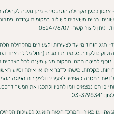
ארגון למען הקהילה הטרנסית- מתן מענה לקהילה ה
ונים, בניית משאבים לשילוב במקומות עבודה, פתרונות 
  ניתן ליצור קשר- 0524776707
ד- הגג הורוד מיועד לצעירות ולצעירים מהקהילה הלהט
18-) הזקוקים לקורת גג מידית וזמנית (החל מלילה אחד וע
 נוסף למיטה חמה, המקום מציע מענה לכל הצרכים הב
וחות, מקלחת, מישהו לדבר איתו או איתה וסיוע ראשונ
ל זאת במטרה לאפשר לצעירים ולצעירות הפוגה מהמצ
י בו הם נמצאים וזמן להבין ולתכנן את המשך דרכם. נ
03-37983
אה- גן מאיר- המרכז הגאה הוא גג לפעילות הקהילה