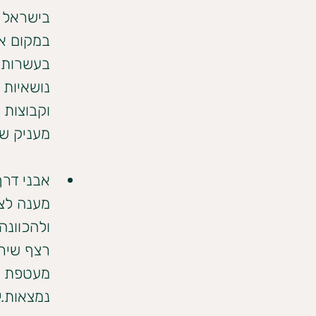
בישראל ו
במקום אח
בעשרות ה
נושאיות 
וקבוצות 
מעניק שי
אבני דרך
ולהכוונה
רצף שירו
מעטפת לי
נמצאות.י