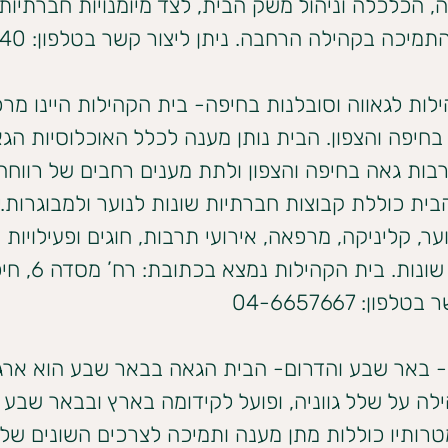
 הכלכלה וניהול משק הבית, לצד מיומנויות חברתיות
מיכה בקהילה הרחבה. ניתן ליצור קשר בטלפון: 03-3798340
לות לגאווה וסובלנות בחיפה- בית הקהילות היינו מרכ
חיפה והצפון. הבית נותן מענה לכלל האוכלוסיות הג
ות גאה בחיפה והצפון ולתת מענים רחבים של רווחה 
בית כוללת קבוצות חברתיות שונות לנוער ולמבוגרות.י
ער, קליניקה, מרפאה, אירועי תרבות, חוגים ופעילויות
והעשרה שונות. בית ה
פון: 04-6657667
 באר שבע והדרום- הבית הגאה בבאר שבע הוא ארגו
לה על שלל גווניה, ופועל לקידומה בארץ ובבאר שבע ו
רותיו כוללות מתן מענה ותמיכה לצרכים השונים של כל