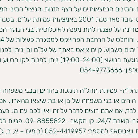
והמינים הנמצאות.ים על רצף הזנות והניצול המיני המס
ינה על עצמה לתת מענה לאוכלוסיית בני הנוער המנו
ביממה 7 ימים בשבוע. קיים צ’אט באתר של על”ם ובו ניתן לפנ
054-977366
הל"ה- עמותת תהל”ה תומכת בהורים ובבני משפחה ש
ורים או בני משפחה של בן או בת שיצאו מהארון, אם
לבד, אם אתם רוצים לדבר על זה ואין לכם עם מי, בע
תמצאו אוזן קשבת 24/7. קו הקשב- 8855822
למספר: 052-4419957 (בימים – א, ב, ג)