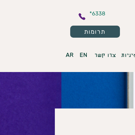
*6338
תרומות
AR
EN
יניות
צרו קשר